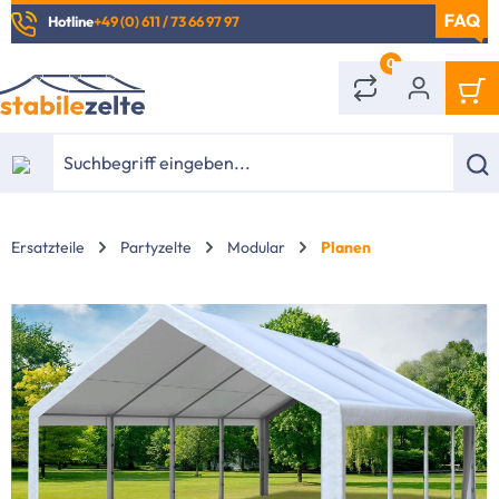
Hotline
+49 (0) 611 / 73 66 97 97
alt springen
0
Ersatzteile
Partyzelte
Modular
Planen