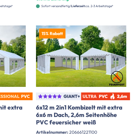
beitstage⁴
Sofort versandfertig
Lieferzeit:
ca. 2-3 Arbeitstage⁴
15% Rabatt
it extra
6x12 m 2in1 Kombizelt mit extra
6x6 m Dach, 2,6m Seitenhöhe
PVC feuersicher weiß
Artikelnummer:
206661221100