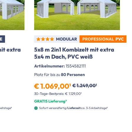
it extra
5x8 m 2in1 Kombizelt mit extra
5x4 m Dach, PVC weiß
Artikelnummer:
1554582111
Platz für bis zu
80 Personen
€ 1.069,00¹
€ 1.249,00¹
30-Tage-Bestpreis: € 1.129,00¹
GRATIS Lieferung²
beitstage⁴
Sofort versandfertig
Lieferzeit:
ca. 3-5 Arbeitstage⁴