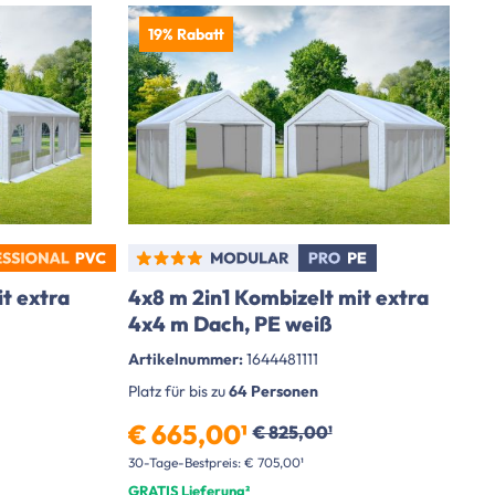
19% Rabatt
t extra
4x8 m 2in1 Kombizelt mit extra
4x4 m Dach, PE weiß
Artikelnummer:
1644481111
Platz für bis zu
64 Personen
€ 665,00¹
€ 825,00¹
30-Tage-Bestpreis: € 705,00¹
GRATIS Lieferung²