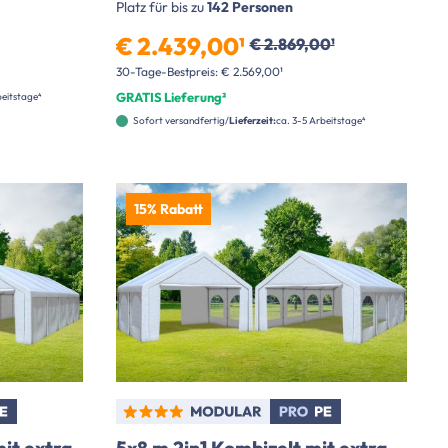
Platz für bis zu
142 Personen
€ 2.439,00¹
€ 2.869,00¹
30-Tage-Bestpreis: € 2.569,00¹
GRATIS Lieferung²
beitstage⁴
Sofort versandfertig
Lieferzeit:
ca. 3-5 Arbeitstage⁴
15% Rabatt
it extra
5x8 m 2in1 Kombizelt mit extra