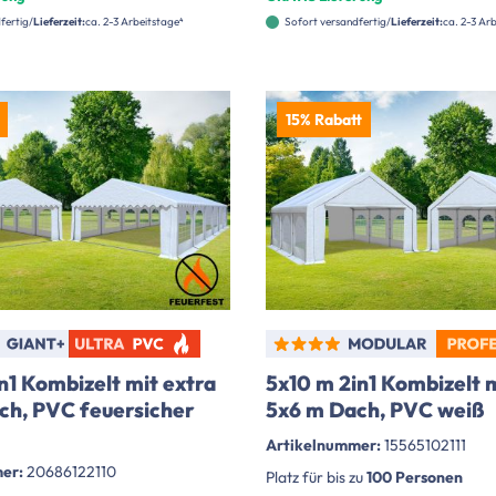
fertig
Lieferzeit:
ca. 2-3 Arbeitstage⁴
Sofort versandfertig
Lieferzeit:
ca. 2-3 Ar
15% Rabatt
n1 Kombizelt mit extra
5x10 m 2in1 Kombizelt m
ch, PVC feuersicher
5x6 m Dach, PVC weiß
Artikelnummer:
15565102111
mer:
20686122110
Platz für bis zu
100 Personen