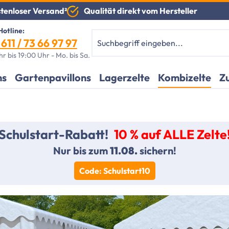
Qualität direkt vom Hersteller
tenloser Versand²
otline:
611 / 73 66 97 97
r bis 19:00 Uhr - Mo. bis Sa.
ns
Gartenpavillons
Lagerzelte
Kombizelte
Z
Schulstart-Rabatt!
10 % auf ALLE Zelte
Nur bis zum
11.08.
sichern!
Code: Schulstart10