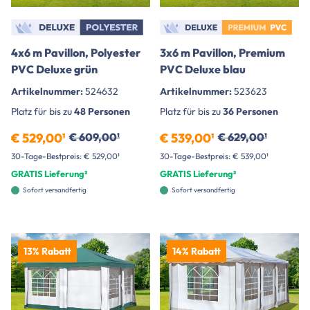
4x6 m Pavillon, Polyester
3x6 m Pavillon, Premium
PVC Deluxe grün
PVC Deluxe blau
Artikelnummer:
524632
Artikelnummer:
523623
Platz für bis zu
48 Personen
Platz für bis zu
36 Personen
€ 529,00¹
€ 609,00¹
€ 539,00¹
€ 629,00¹
30-Tage-Bestpreis: € 529,00¹
30-Tage-Bestpreis: € 539,00¹
GRATIS Lieferung²
GRATIS Lieferung²
Sofort versandfertig
Sofort versandfertig
13% Rabatt
14% Rabatt