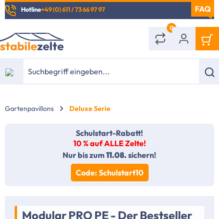
Hotline
+49 (0) 611 / 73 66 97 97
alt springen
0
Gartenpavillons
Deluxe Serie
Schulstart-Rabatt!
10 % auf ALLE Zelte!
Nur bis zum
11.08.
sichern!
Code: Schulstart10
Modular PRO PE - Der Bestseller