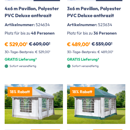
4x6 m Pavillon, Polyester
3x6 m Pavillon, Polyester
PVC Deluxe anthrazit
PVC Deluxe anthrazit
Artikelnummer:
524634
Artikelnummer:
523634
Platz für bis zu
48 Personen
Platz für bis zu
36 Personen
€ 529,00¹
€ 609,00¹
€ 489,00¹
€ 559,00¹
30-Tage-Bestpreis: € 529,00¹
30-Tage-Bestpreis: € 489,00¹
GRATIS Lieferung²
GRATIS Lieferung²
Sofort versandfertig
Sofort versandfertig
18% Rabatt
18% Rabatt