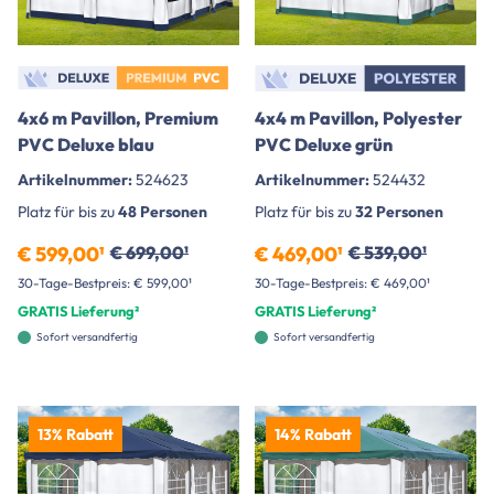
4x6 m Pavillon, Premium
4x4 m Pavillon, Polyester
PVC Deluxe blau
PVC Deluxe grün
Artikelnummer:
524623
Artikelnummer:
524432
Platz für bis zu
48 Personen
Platz für bis zu
32 Personen
€ 599,00¹
€ 699,00¹
€ 469,00¹
€ 539,00¹
30-Tage-Bestpreis: € 599,00¹
30-Tage-Bestpreis: € 469,00¹
GRATIS Lieferung²
GRATIS Lieferung²
Sofort versandfertig
Sofort versandfertig
13% Rabatt
14% Rabatt