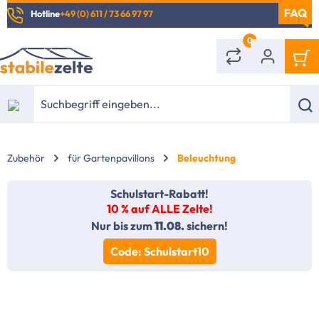
Hotline
+49 (0) 611 / 73 66 97 97
alt springen
0
Zubehör
für Gartenpavillons
Beleuchtung
Schulstart-Rabatt!
10 % auf ALLE Zelte!
Nur bis zum
11.08.
sichern!
Code: Schulstart10