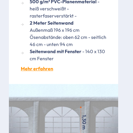
500 g/m² PVC-Planenmaterial
-
heiß verschweißt -
rasterfaserverstärkt -
2 Meter Seitenwand
Außenmaß 196 x 196 cm
Ösenabstände: oben 62 cm - seitlich
46 cm - unten 94 cm
Seitenwand mit Fenster
- 140 x 130
cm Fenster
Mehr erfahren