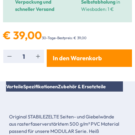
Verpackung und
Selbstabholung
in
schneller Versand
Wiesbaden: 1 €
€ 39,00
30-Tage-Bestpreis: € 39,00
Produkt Anzahl: Gib den gewünschten Wert ei
In den Warenkorb
Vorteile
Spezifikationen
Zubehör & Ersatzteile
Original STABILEZELTE Seiten- und Giebelwände
aus rasterfaserverstärktem 500 g/m² PVC Material
passend für unsere MODULAR Serie. Heiß