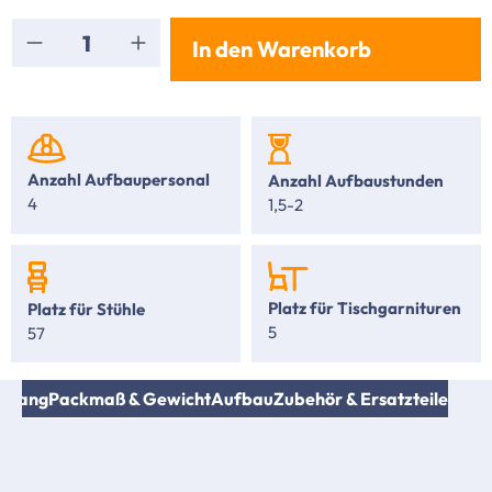
Produkt Anzahl: Gib den gewünschten Wert ei
In den Warenkorb
Anzahl Aufbaupersonal
Anzahl Aufbaustunden
4
1,5-2
Platz für Tischgarnituren
Platz für Stühle
5
57
umfang
Packmaß & Gewicht
Aufbau
Zubehör & Ersatzteile