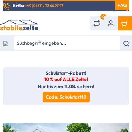
Hotline
+49 (0) 611 / 73 66 97 97
alt springen
0
Schulstart-Rabatt!
10 % auf ALLE Zelte!
Nur bis zum
11.08.
sichern!
Code: Schulstart10