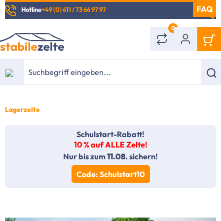
Hotline
+49 (0) 611 / 73 66 97 97
alt springen
0
Lagerzelte
Schulstart-Rabatt!
10 % auf ALLE Zelte!
Nur bis zum
11.08.
sichern!
Code: Schulstart10