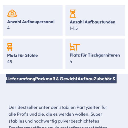
Anzahl Aufbaupersonal
Anzahl Aufbaustunden
4
1-1,5
Platz für Tischgarnituren
Platz für Stühle
4
45
nen
Lieferumfang
Packmaß & Gewicht
Aufbau
Zubehör & Ersat
Der Bestseller unter den stabilen Partyzelten für
alle Profis und die, die es werden wollen. Super
stabiles und hochwertig pulverbeschichtetes
Stahlrohrgestänge sowie rasterfaserverstärktes