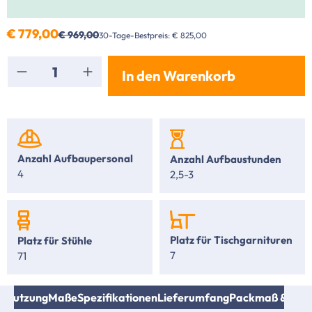
€ 779,00
€ 969,00
30-Tage-Bestpreis: € 825,00
Produkt Anzahl: Gib den gewünschten Wert ei
In den Warenkorb
Anzahl Aufbaupersonal
Anzahl Aufbaustunden
4
2,5-3
Platz für Tischgarnituren
Platz für Stühle
7
71
e
Nutzung
Maße
Spezifikationen
Lieferumfang
Packmaß & Gew