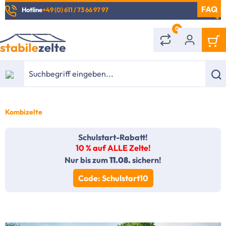
Hotline
+49 (0) 611 / 73 66 97 97
alt springen
0
Kombizelte
Schulstart-Rabatt!
10 % auf ALLE Zelte!
Nur bis zum
11.08.
sichern!
Code: Schulstart10