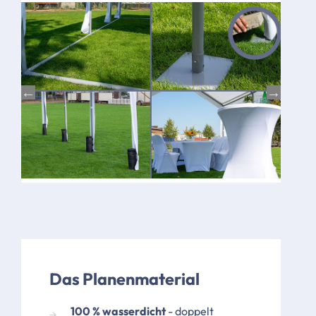
Bild
Bild
Das Planenmaterial
100 % wasserdicht
- doppelt