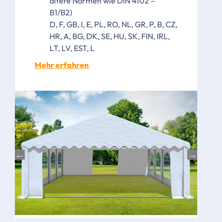
ältere Normen wie DIN 4102 –
B1/B2)
D, F, GB, I, E, PL, RO, NL, GR, P, B, CZ,
HR, A, BG, DK, SE, HU, SK, FIN, IRL,
LT, LV, EST, L
Mehr erfahren