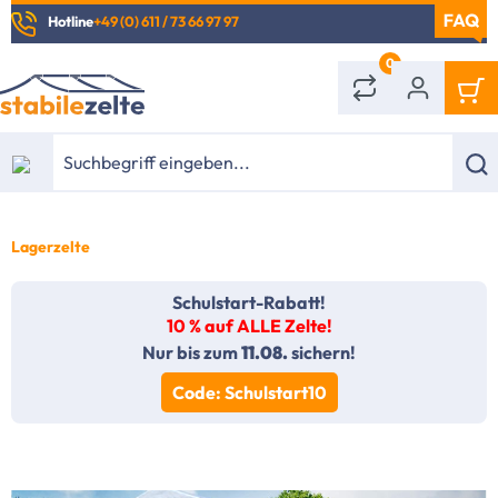
Hotline
+49 (0) 611 / 73 66 97 97
alt springen
0
Lagerzelte
Schulstart-Rabatt!
10 % auf ALLE Zelte!
Nur bis zum
11.08.
sichern!
Code: Schulstart10