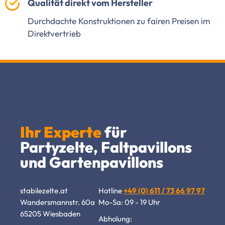
Qualität direkt vom Hersteller
Durchdachte Konstruktionen zu fairen Preisen im
Direktvertrieb
Ihr Experte
für
Partyzelte, Faltpavillons
und Gartenpavillons
stabilezelte.at
Hotline
+49 (0) 611 / 73 66 97 97
Wandersmannstr. 60a
Mo-Sa: 09 - 19 Uhr
65205 Wiesbaden
Abholung: