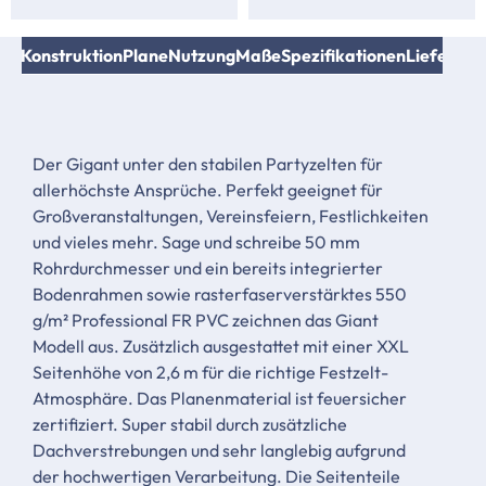
ile
Konstruktion
Plane
Nutzung
Maße
Spezifikationen
Lieferum
Der Gigant unter den stabilen Partyzelten für
allerhöchste Ansprüche. Perfekt geeignet für
Großveranstaltungen, Vereinsfeiern, Festlichkeiten
und vieles mehr. Sage und schreibe 50 mm
Rohrdurchmesser und ein bereits integrierter
Bodenrahmen sowie rasterfaserverstärktes 550
g/m² Professional FR PVC zeichnen das Giant
Modell aus. Zusätzlich ausgestattet mit einer XXL
Seitenhöhe von 2,6 m für die richtige Festzelt-
Atmosphäre. Das Planenmaterial ist feuersicher
zertifiziert. Super stabil durch zusätzliche
Dachverstrebungen und sehr langlebig aufgrund
der hochwertigen Verarbeitung. Die Seitenteile